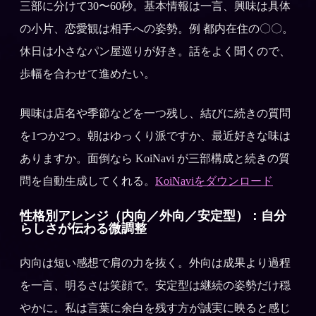
三部に分けて30〜60秒。基本情報は一言、興味は具体
の小片、恋愛観は相手への姿勢。例 都内在住の〇〇。
休日は小さなパン屋巡りが好き。話をよく聞くので、
歩幅を合わせて進めたい。
興味は店名や季節などを一つ残し、結びに続きの質問
を1つか2つ。朝はゆっくり派ですか、最近好きな味は
ありますか。面倒なら KoiNavi が三部構成と続きの質
問を自動生成してくれる。
KoiNaviをダウンロード
性格別アレンジ（内向／外向／安定型）：自分
らしさが伝わる微調整
内向は短い感想で肩の力を抜く。外向は成果より過程
を一言、明るさは笑顔で。安定型は継続の姿勢だけ穏
やかに。私は言葉に余白を残す方が誠実に映ると感じ