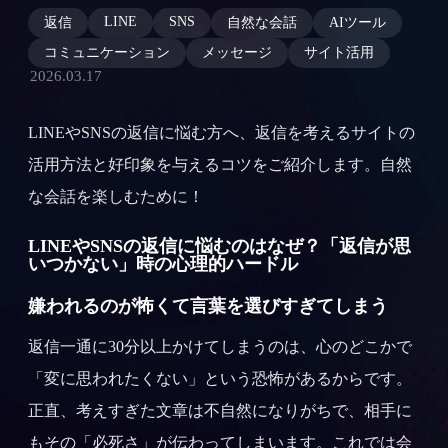
LINE
SNS
返信
自然な会話
AIツール
コミュニケーション
メッセージ
サイト活用
2026.03.17
LINEやSNSの返信に悩む方へ、返信を考えるサイトの
活用方法と好印象を与えるコツをご紹介します。自然
な会話を楽しむために！
LINEやSNSの返信に悩むのはなぜ？「返信が思
いつかない」時の心理的ハードル
嫌われるのが怖くて言葉を選びすぎてしまう
返信一通に30分以上かけてしまうのは、心のどこかで
「変に思われたくない」という恐怖があるからです。
正直、考えすぎた文章は不自然になりがちで、相手に
もその「必死さ」が伝わってしまいます。これでは会