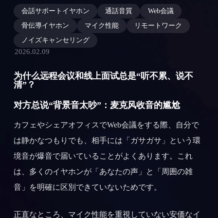
会話サポートイヤホン
通話音質
Web会議
骨伝導イヤホン
マイク性能
リモートワーク
ノイズキャンセリング
2026.02.09
为什么远程会议和线上面试总是“听不累、说不
清”？
对方总说“背景音太吵”：麦克风收音的尴尬
カフェやシェアオフィスでWeb会議をする際、自分で
は静かなつもりでも、相手には「ガサガサ」という環
境音が爆音で届いていることがよくあります。これ
は、多くのイヤホンが「あなたの声」と「周囲の雑
音」を明確に区別できていないためです。
正直なところ、マイク性能を重視していない安価なイ