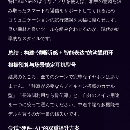
特にKoiNaviのようなアプリを使えば、相手の意図を汲
み取ったスマートな返信をサポートしてくれるため、
コミュニケーションの試行錯誤を大幅に減らせます。
良い機材と良いツールを組み合わせるのが、現代の効
率的なスタイルです。
总结：构建“清晰听感 + 智能表达”的沟通闭环
根据预算与场景锁定耳机型号
結局のところ、全てのシーンで完璧なイヤホンはあり
ません。「静寂が必要ならノイキャン搭載のカナル
型」「長時間利用なら骨伝導」と、自分のメイン用途
を一つに絞って選んでください。中途半端な多機能モ
デルを買うのが一番の銭失いです。
尝试“硬件+AI”的双重提升方案