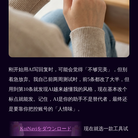
刚开始用AI写回复时，可能会觉得「不够完美」，但别
着急放弃。我自己前两周测试时，前5条都改了大半，但
用到第10条就发现AI越来越懂我的风格，现在基本改个
标点就能发。记住，AI是你的助手不是替代者，最终还
是要靠你把控账号的「人情味」。
KoiNaviをダウンロード
现在就选一款工具试