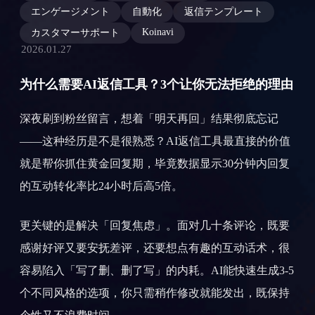
エンゲージメント
自動化
返信テンプレート
Koinavi
カスタマーサポート
2026.01.27
为什么需要AI返信工具？3个让你无法拒绝的理由
深夜刷到粉丝留言，想着「明天再回」结果彻底忘记
——这种经历是不是很熟悉？AI返信工具最直接的价值
就是帮你抓住黄金回复期，毕竟数据显示30分钟内回复
的互动转化率比24小时后高5倍。
更关键的是解决「回复焦虑」。面对几十条评论，既要
感谢好评又要安抚差评，还要想点有趣的互动话术，很
容易陷入「写了删、删了写」的内耗。AI能快速生成3-5
个不同风格的选项，你只需稍作修改就能发出，既保持