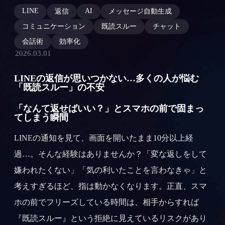
LINE
AI
返信
メッセージ自動生成
コミュニケーション
既読スルー
チャット
会話術
効率化
2026.03.01
LINEの返信が思いつかない…多くの人が悩む
「既読スルー」の不安
「なんて返せばいい？」とスマホの前で固まっ
てしまう瞬間
LINEの通知を見て、画面を開いたまま10分以上経
過…。そんな経験はありませんか？「変な返しをして
嫌われたくない」「気の利いたことを言わなきゃ」と
考えすぎるほど、指は動かなくなります。正直、スマ
ホの前でフリーズしている時間は、相手からすれば
『既読スルー』という拒絶に見えているリスクがあり