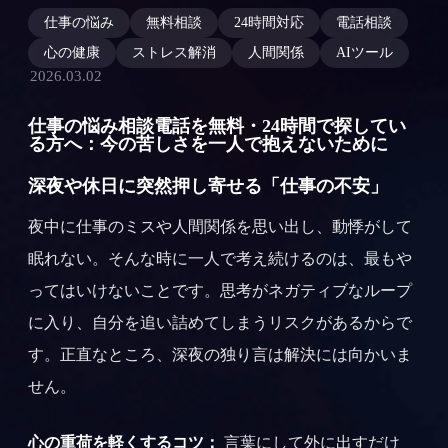
仕事の悩み
無料相談
24時間対応
電話相談
心の健康
ストレス解消
人間関係
AIツール
2026.03.02
仕事の悩み相談電話を無料・24時間で探してい
る方へ：今の苦しさを一人で抱えないために
深夜や休日に突然押し寄せる「仕事の不安」
夜中に仕事のミスや人間関係を思い出し、動悸がして
眠れない。そんな時に一人で考え続けるのは、最もや
ってはいけないことです。思考がネガティブなループ
に入り、自分を追い詰めてしまうリスクがあるからで
す。正直なところ、深夜の独り言は解決には向かいま
せん。
心の重荷を軽くするコツ：
言葉にして外に出すだけ