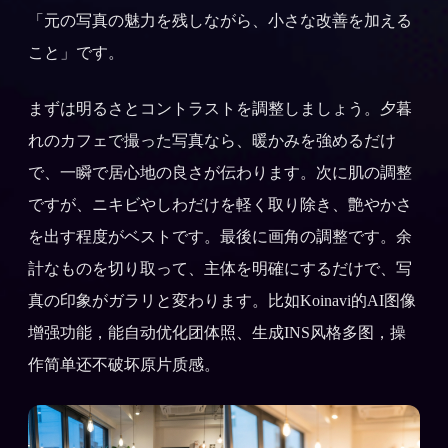
「元の写真の魅力を残しながら、小さな改善を加える
こと」です。
まずは明るさとコントラストを調整しましょう。夕暮
れのカフェで撮った写真なら、暖かみを強めるだけ
で、一瞬で居心地の良さが伝わります。次に肌の調整
ですが、ニキビやしわだけを軽く取り除き、艶やかさ
を出す程度がベストです。最後に画角の調整です。余
計なものを切り取って、主体を明確にするだけで、写
真の印象がガラリと変わります。比如Koinavi的AI图像
增强功能，能自动优化团体照、生成INS风格多图，操
作简单还不破坏原片质感。