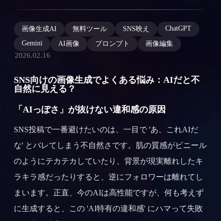
ChatGPT
画像生成AI
無料ツール
SNS映え
Gemini
AI画像
プロンプト
画像編集
2026.02.16
SNS向けの画像生成でよくある悩み：AIだと不
自然に見える？
「AIっぽさ」が抜けない違和感の原因
SNS投稿で一番避けたいのは、一目で 'あ、これAIだ
な' とバレてしまう不自然さです。肌の質感がビニール
のようにテカテカしていたり、背景が現実離れしたキ
ラキラ感だったりすると、逆にフォロワーは離れてし
まいます。正直、今のAIは高性能ですが、何も考えず
に生成すると、この 'AI特有の違和感' にハマって失敗