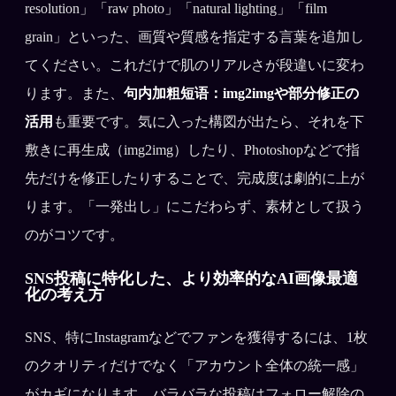
resolution」「raw photo」「natural lighting」「film
grain」といった、画質や質感を指定する言葉を追加し
てください。これだけで肌のリアルさが段違いに変わ
ります。また、
句内加粗短语：img2imgや部分修正の
活用
も重要です。気に入った構図が出たら、それを下
敷きに再生成（img2img）したり、Photoshopなどで指
先だけを修正したりすることで、完成度は劇的に上が
ります。「一発出し」にこだわらず、素材として扱う
のがコツです。
SNS投稿に特化した、より効率的なAI画像最適
化の考え方
SNS、特にInstagramなどでファンを獲得するには、1枚
のクオリティだけでなく「アカウント全体の統一感」
がカギになります。バラバラな投稿はフォロー解除の